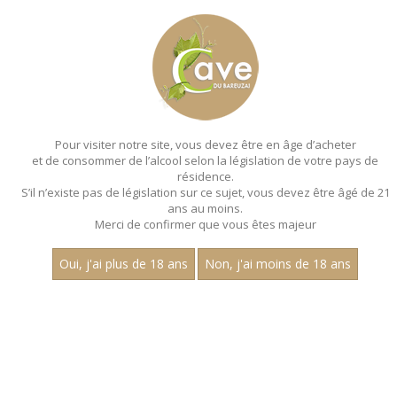
MENU
MON PANIER
Pour visiter notre site, vous devez être en âge d’acheter
et de consommer de l’alcool selon la législation de votre pays de
Accueil
- Gaetan lucien - Multi cepage
résidence.
S’il n’existe pas de législation sur ce sujet, vous devez être âgé de 21
EFFERVESCENTS - GAETAN
ans au moins.
LUCIEN - MULTI CEPAGE
Merci de confirmer que vous êtes majeur
Oui, j'ai plus de 18 ans
Non, j'ai moins de 18 ans
Nom
1
15