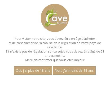
MENU
MON PANIER
Pour visiter notre site, vous devez être en âge d’acheter
et de consommer de l’alcool selon la législation de votre pays de
Accueil
- Multi cepage - Bouteille 75 cl
résidence.
S’il n’existe pas de législation sur ce sujet, vous devez être âgé de 21
EFFERVESCENTS - MULTI
ans au moins.
CEPAGE - BOUTEILLE 75 CL
Merci de confirmer que vous êtes majeur
Oui, j'ai plus de 18 ans
Non, j'ai moins de 18 ans
Nom
1
15