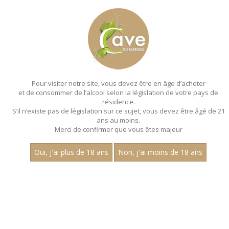
MENU
MON PANIER
Pour visiter notre site, vous devez être en âge d’acheter
et de consommer de l’alcool selon la législation de votre pays de
Accueil
- Aligote - Magnum 150 cl
résidence.
S’il n’existe pas de législation sur ce sujet, vous devez être âgé de 21
MAGNUMS - ALIGOTE - MAGNUM 150
ans au moins.
CL
Merci de confirmer que vous êtes majeur
Toutes nos références de magnums.
Oui, j'ai plus de 18 ans
Non, j'ai moins de 18 ans
Aucun résultat trouvé.
CATEGORIES
Magnums
Rouge