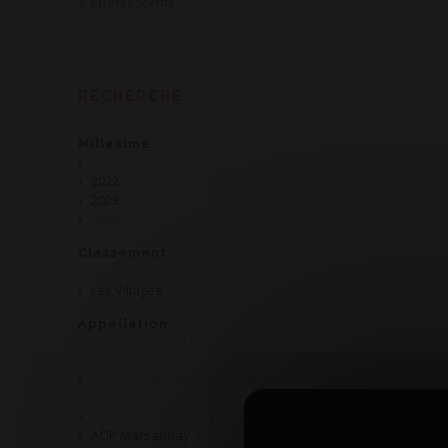
Effervescents
RECHERCHE
Millesime
2021
2022
2023
2024
Classement
Les Régionales
Les Villages
Appellation
AOP Bourgogne Hautes Côtes de
Beaune
AOP Bourgogne Hautes Côtes de
Nuits
AOP Crémant de Bourgogne
AOP Marsannay