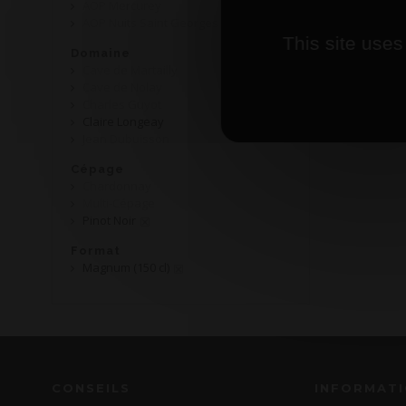
AOP Mercurey
AOP Nuits Saint Georges
This site uses
Domaine
Cave de Martailly
Cave de Nolay
Charles Guyot
Claire Longeay
Jean Dubuisson
Cépage
Chardonnay
Multi-Cépage
Pinot Noir
Format
Magnum (150 cl)
CONSEILS
INFORMAT