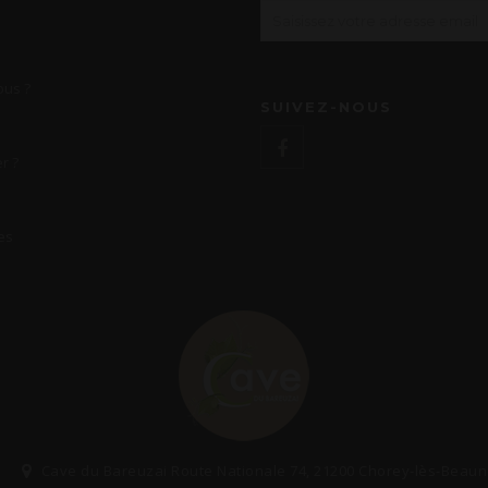
us ?
SUIVEZ-NOUS
r ?
es
Cave du Bareuzai Route Nationale 74, 21200 Chorey-lès-Beau