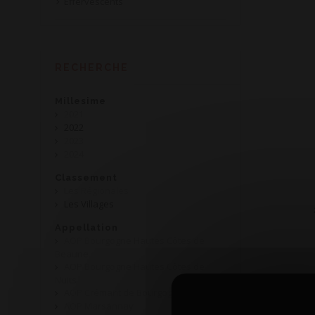
Effervescents
RECHERCHE
Millesime
2021
2022
2023
2024
Classement
Les Régionales
Les Villages
Appellation
AOP Bourgogne Hautes Côtes de
Beaune
AOP Bourgogne Hautes Côtes de
Nuits
AOP Crémant de Bourgogne
AOP Marsannay