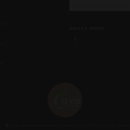
us ?
SUIVEZ-NOUS
r ?
es
Cave du Bareuzai Route Nationale 74, 21200 Chorey-lès-Beau