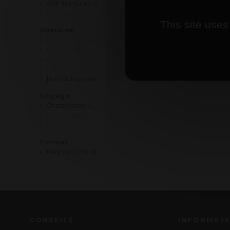
AOP Mercurey
AOP Nuits Saint Georges
This site uses
Domaine
Cave de Martailly
Cave de Nolay
Charles Guyot
Claire Longeay
Jean Dubuisson
Cépage
Chardonnay
Multi-Cépage
Pinot Noir
Format
Magnum (150 cl)
CONSEILS
INFORMAT