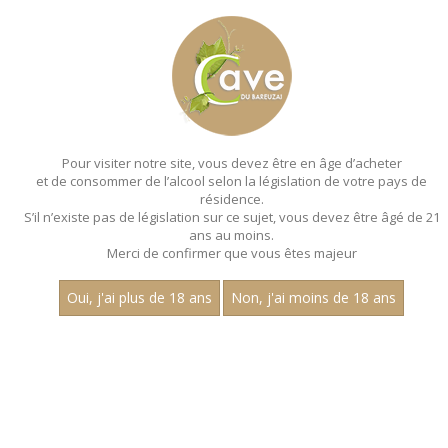
MENU
MON PANIER
Pour visiter notre site, vous devez être en âge d’acheter
et de consommer de l’alcool selon la législation de votre pays de
Accueil
- Claire longeay
résidence.
S’il n’existe pas de législation sur ce sujet, vous devez être âgé de 21
MAGNUMS - CLAIRE LONGEAY
ans au moins.
Merci de confirmer que vous êtes majeur
Toutes nos références de magnums.
Oui, j'ai plus de 18 ans
Non, j'ai moins de 18 ans
Nom
1
30