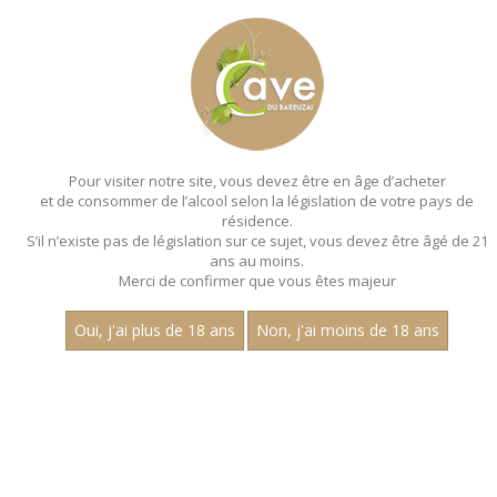
MENU
MON PANIER
Pour visiter notre site, vous devez être en âge d’acheter
et de consommer de l’alcool selon la législation de votre pays de
Accueil
- Les villages - Aop marsannay - Magnum 150 cl
résidence.
S’il n’existe pas de législation sur ce sujet, vous devez être âgé de 21
MAGNUMS - LES VILLAGES - AOP
ans au moins.
MARSANNAY - MAGNUM 150 CL
Merci de confirmer que vous êtes majeur
Toutes nos références de magnums.
Oui, j'ai plus de 18 ans
Non, j'ai moins de 18 ans
Nom
1
15