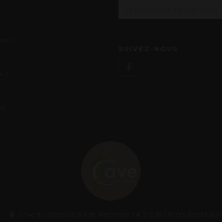
us ?
SUIVEZ-NOUS
r ?
es
Cave du Bareuzai Route Nationale 74, 21200 Chorey-lès-Beau