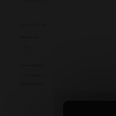
Effervescents
RECHERCHE
Millesime
2021
2022
2023
2024
Classement
Les Régionales
Les Villages
Appellation
AOP Bourgogne Hautes Côtes de
Beaune
AOP Bourgogne Hautes Côtes de
Nuits
AOP Crémant de Bourgogne
AOP Marsannay