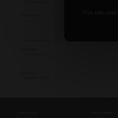
AOP Mercurey
AOP Nuits Saint Georges
This site uses
Domaine
Cave de Martailly
Cave de Nolay
Charles Guyot
Claire Longeay
Jean Dubuisson
Cépage
Chardonnay
Multi-Cépage
Pinot Noir
Format
Magnum (150 cl)
CONSEILS
INFORMAT