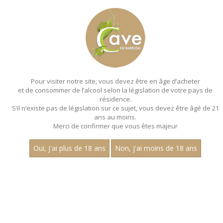
MENU
MON PANIER
Pour visiter notre site, vous devez être en âge d’acheter
et de consommer de l’alcool selon la législation de votre pays de
Accueil
- Les villages - Aop mercurey - Jean
dubuisson - Chardonnay
résidence.
S’il n’existe pas de législation sur ce sujet, vous devez être âgé de 21
MAGNUMS - LES VILLAGES - AOP
ans au moins.
Merci de confirmer que vous êtes majeur
MERCUREY - JEAN
DUBUISSON - CHARDONNAY
Oui, j'ai plus de 18 ans
Non, j'ai moins de 18 ans
Toutes nos références de magnums.
Nom
1
30