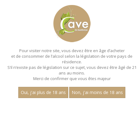
MENU
MON PANIER
Pour visiter notre site, vous devez être en âge d’acheter
et de consommer de l’alcool selon la législation de votre pays de
Accueil
- Les villages - Aop mercurey - Magnum 150 cl
résidence.
S’il n’existe pas de législation sur ce sujet, vous devez être âgé de 21
MAGNUMS - LES VILLAGES - AOP
ans au moins.
MERCUREY - MAGNUM 150 CL
Merci de confirmer que vous êtes majeur
Toutes nos références de magnums.
Oui, j'ai plus de 18 ans
Non, j'ai moins de 18 ans
Nom
1
15