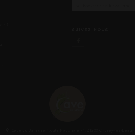
us ?
SUIVEZ-NOUS
r ?
es
Cave du Bareuzai Route Nationale 74, 21200 Chorey-lès-Beau