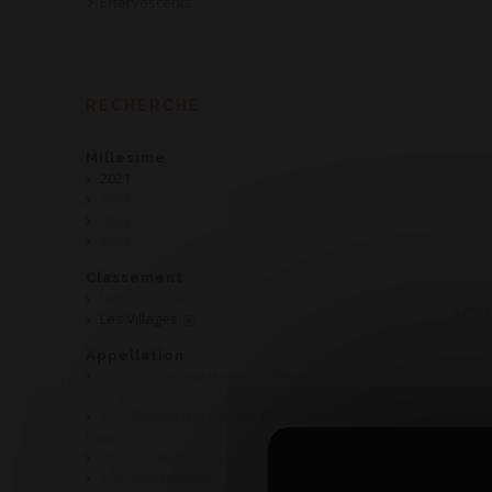
Effervescents
RECHERCHE
Millesime
2021
2022
2023
2024
Classement
Les Régionales
AOP 
Les Villages
Appellation
AOP Bourgogne Hautes Côtes de
Beaune
AOP Bourgogne Hautes Côtes de
Nuits
AOP Crémant de Bourgogne
AOP Marsannay