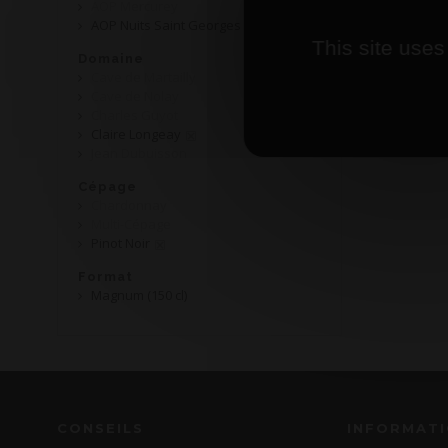
AOP Mercurey
AOP Nuits Saint Georges
This site uses
Domaine
Cave de Martailly
Cave de Nolay
Charles Guyot
Claire Longeay
Jean Dubuisson
Cépage
Chardonnay
Multi-Cépage
Pinot Noir
Format
Magnum (150 cl)
CONSEILS
INFORMAT