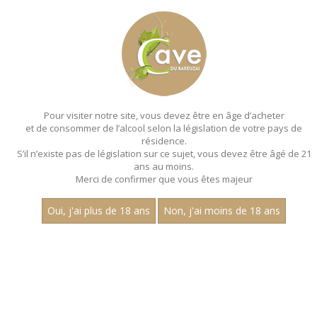
MENU
MON PANIER
Pour visiter notre site, vous devez être en âge d’acheter
et de consommer de l’alcool selon la législation de votre pays de
Accueil
- Les villages - Jean dubuisson
résidence.
S’il n’existe pas de législation sur ce sujet, vous devez être âgé de 21
MAGNUMS - LES VILLAGES - JEAN
ans au moins.
DUBUISSON
Merci de confirmer que vous êtes majeur
Toutes nos références de magnums.
Oui, j'ai plus de 18 ans
Non, j'ai moins de 18 ans
Prix
1
15