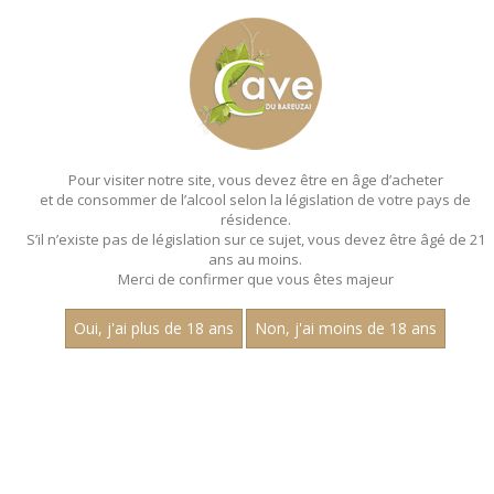
MENU
MON PANIER
Pour visiter notre site, vous devez être en âge d’acheter
et de consommer de l’alcool selon la législation de votre pays de
Accueil
- Louis de maizieres - Pinot noir
résidence.
S’il n’existe pas de législation sur ce sujet, vous devez être âgé de 21
MAGNUMS - LOUIS DE
ans au moins.
MAIZIERES - PINOT NOIR
Merci de confirmer que vous êtes majeur
Toutes nos références de magnums.
Oui, j'ai plus de 18 ans
Non, j'ai moins de 18 ans
Aucun résultat trouvé.
CATEGORIES
Magnums
Rouge