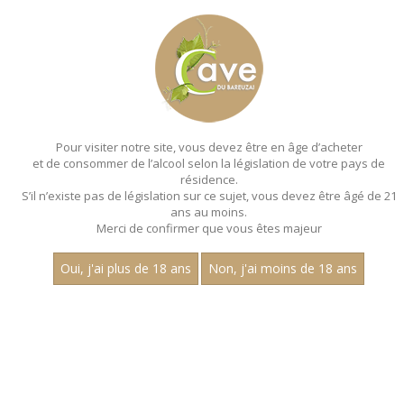
MENU
MON PANIER
Pour visiter notre site, vous devez être en âge d’acheter
et de consommer de l’alcool selon la législation de votre pays de
Accueil
- Millesime 2021 - Les villages - Magnum 150 cl
résidence.
S’il n’existe pas de législation sur ce sujet, vous devez être âgé de 21
MAGNUMS - MILLESIME 2021 - LES
ans au moins.
VILLAGES - MAGNUM 150 CL
Merci de confirmer que vous êtes majeur
Toutes nos références de magnums.
Oui, j'ai plus de 18 ans
Non, j'ai moins de 18 ans
Prix
1
30