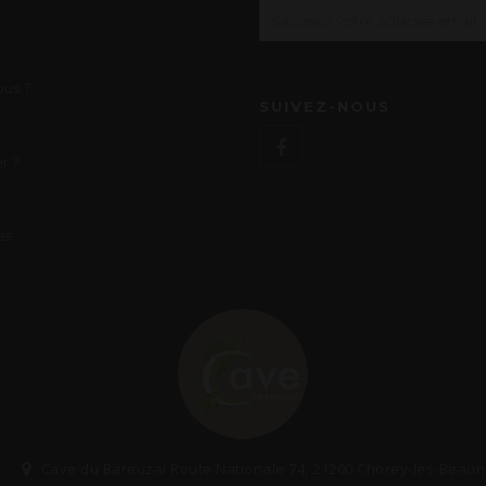
us ?
SUIVEZ-NOUS
r ?
es
Cave du Bareuzai Route Nationale 74, 21200 Chorey-lès-Beau