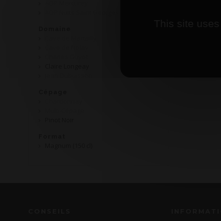
AOP Mercurey
AOP Nuits Saint Georges
This site uses
Domaine
Cave de Martailly
Cave de Nolay
Charles Guyot
Claire Longeay
Jean Dubuisson
Cépage
Chardonnay
Multi-Cépage
Pinot Noir
Format
Magnum (150 cl)
CONSEILS
INFORMAT