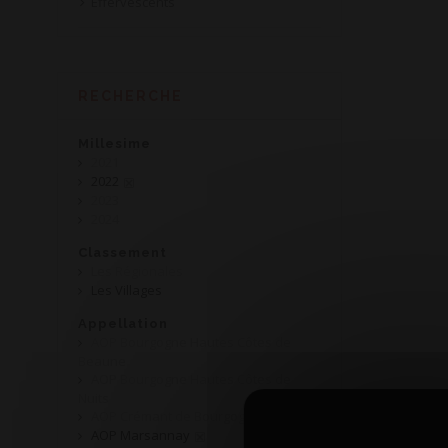
Effervescents
RECHERCHE
Millesime
2021
2022
2023
2024
Classement
Les Régionales
Les Villages
Appellation
AOP Bourgogne Hautes Côtes de
Beaune
AOP Bourgogne Hautes Côtes de
Nuits
AOP Crémant de Bourgogne
AOP Marsannay