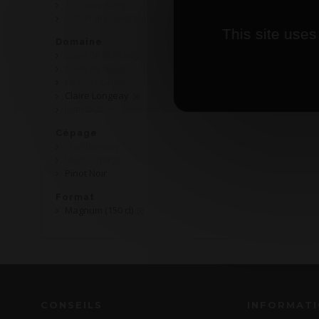
AOP Mercurey
AOP Nuits Saint Georges
This site uses
Domaine
Cave de Martailly
Cave de Nolay
Charles Guyot
Claire Longeay
Jean Dubuisson
Cépage
Chardonnay
Multi-Cépage
Pinot Noir
Format
Magnum (150 cl)
CONSEILS
INFORMAT