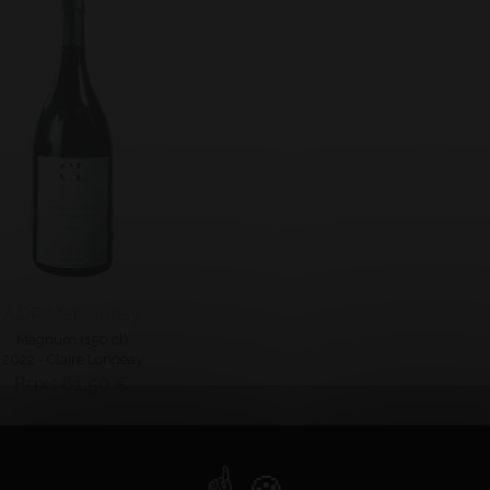
AOP Marsannay
Magnum (150 cl)
2022 - Claire Longeay
Prix : 61,50 €