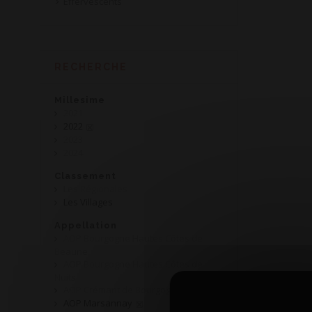
Effervescents
RECHERCHE
Millesime
2021
2022
2023
2024
Classement
Les Régionales
Les Villages
Appellation
AOP Bourgogne Hautes Côtes de
Beaune
AOP Bourgogne Hautes Côtes de
Nuits
AOP Crémant de Bourgogne
AOP Marsannay