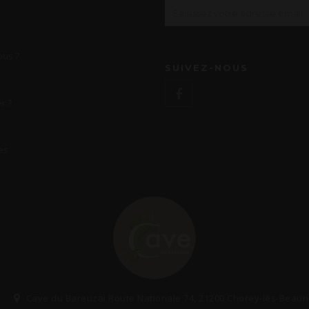
us ?
SUIVEZ-NOUS
r ?
es
Cave du Bareuzai Route Nationale 74, 21200 Chorey-lès-Beau