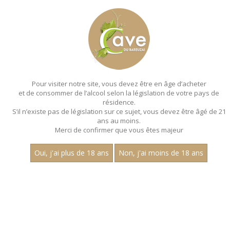
MENU
MON PANIER
Pour visiter notre site, vous devez être en âge d’acheter
et de consommer de l’alcool selon la législation de votre pays de
Accueil
- Millesime 2022 - Aop marsannay - Claire
longeay - Magnum 150 cl
résidence.
S’il n’existe pas de législation sur ce sujet, vous devez être âgé de 21
MAGNUMS - MILLESIME 2022 - AOP
ans au moins.
Merci de confirmer que vous êtes majeur
MARSANNAY - CLAIRE
LONGEAY - MAGNUM 150 CL
Oui, j'ai plus de 18 ans
Non, j'ai moins de 18 ans
Toutes nos références de magnums.
Prix
1
30