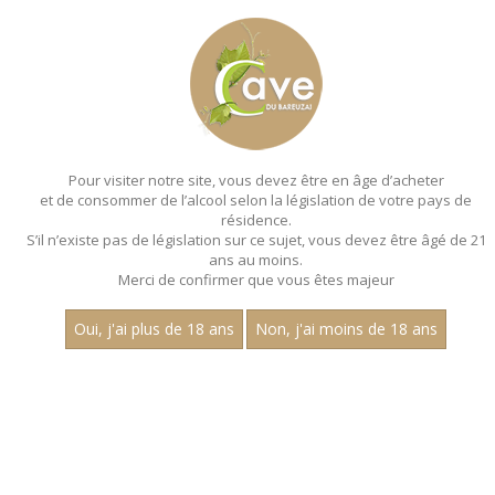
MENU
MON PANIER
Pour visiter notre site, vous devez être en âge d’acheter
et de consommer de l’alcool selon la législation de votre pays de
Accueil
- Millesime 2022 - Aop marsannay - Claire
longeay - Pinot noir - Magnum 150 cl
résidence.
S’il n’existe pas de législation sur ce sujet, vous devez être âgé de 21
MAGNUMS - MILLESIME 2022 - AOP
ans au moins.
Merci de confirmer que vous êtes majeur
MARSANNAY - CLAIRE
LONGEAY - PINOT NOIR - MAGNUM 150
Oui, j'ai plus de 18 ans
Non, j'ai moins de 18 ans
CL
Toutes nos références de magnums.
Prix
1
15