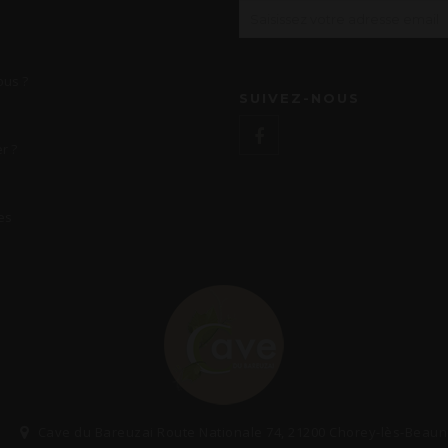
us ?
SUIVEZ-NOUS
r ?
es
Cave du Bareuzai Route Nationale 74, 21200 Chorey-lès-Beau