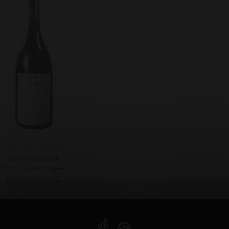
AOP Marsannay
Magnum (150 cl)
2022 - Claire Longeay
Prix : 61,50 €