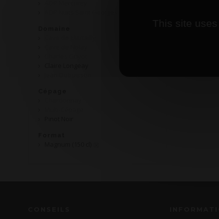
AOP Mercurey
AOP Nuits Saint Georges
This site uses
Domaine
Cave de Martailly
Cave de Nolay
Charles Guyot
Claire Longeay
Jean Dubuisson
Cépage
Chardonnay
Multi-Cépage
Pinot Noir
Format
Magnum (150 cl)
CONSEILS
INFORMAT