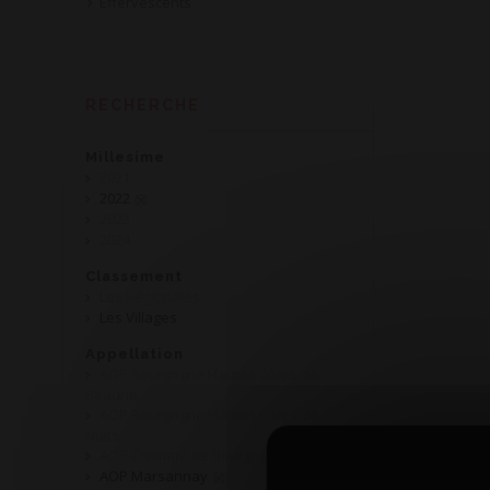
Effervescents
RECHERCHE
Millesime
2021
2022
2023
2024
Classement
Les Régionales
Les Villages
Appellation
AOP Bourgogne Hautes Côtes de
Beaune
AOP Bourgogne Hautes Côtes de
Nuits
AOP Crémant de Bourgogne
AOP Marsannay