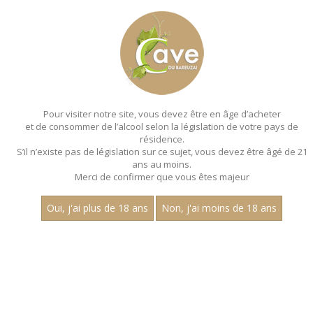
MENU
MON PANIER
Pour visiter notre site, vous devez être en âge d’acheter
et de consommer de l’alcool selon la législation de votre pays de
Accueil
- Millesime 2022 - Aop marsannay - Magnum 150 cl
résidence.
S’il n’existe pas de législation sur ce sujet, vous devez être âgé de 21
MAGNUMS - MILLESIME 2022 - AOP
ans au moins.
MARSANNAY - MAGNUM 150 CL
Merci de confirmer que vous êtes majeur
Toutes nos références de magnums.
Oui, j'ai plus de 18 ans
Non, j'ai moins de 18 ans
Prix
1
30