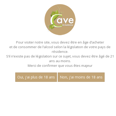
MENU
MON PANIER
Pour visiter notre site, vous devez être en âge d’acheter
et de consommer de l’alcool selon la législation de votre pays de
Accueil
- Millesime 2022 - Aop marsannay - Magnum 150 cl
résidence.
S’il n’existe pas de législation sur ce sujet, vous devez être âgé de 21
MAGNUMS - MILLESIME 2022 - AOP
ans au moins.
MARSANNAY - MAGNUM 150 CL
Merci de confirmer que vous êtes majeur
Toutes nos références de magnums.
Oui, j'ai plus de 18 ans
Non, j'ai moins de 18 ans
Prix
1
30