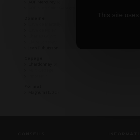
AOP Mercurey
AOP Nuits Saint Georges
This site uses
Domaine
Cave de Martailly
Cave de Nolay
Charles Guyot
Claire Longeay
Jean Dubuisson
Cépage
Chardonnay
Multi-Cépage
Pinot Noir
Format
Magnum (150 cl)
CONSEILS
INFORMAT