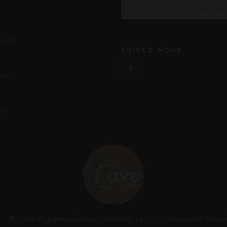
us ?
SUIVEZ-NOUS
r ?
es
Cave du Bareuzai Route Nationale 74, 21200 Chorey-lès-Beau