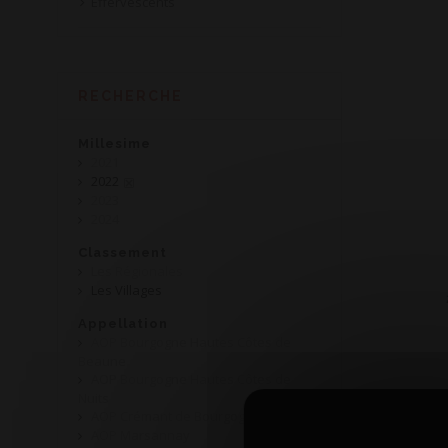
Effervescents
RECHERCHE
Millesime
2021
2022
2023
2024
Classement
Les Régionales
Les Villages
Appellation
AOP Bourgogne Hautes Côtes de
Beaune
AOP Bourgogne Hautes Côtes de
Nuits
AOP Crémant de Bourgogne
AOP Marsannay