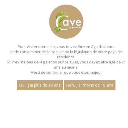
MENU
MON PANIER
Pour visiter notre site, vous devez être en âge d’acheter
et de consommer de l’alcool selon la législation de votre pays de
Accueil
- Millesime 2022 - Chardonnay - Magnum 150 cl
résidence.
S’il n’existe pas de législation sur ce sujet, vous devez être âgé de 21
MAGNUMS - MILLESIME
ans au moins.
2022 - CHARDONNAY - MAGNUM 150 CL
Merci de confirmer que vous êtes majeur
Toutes nos références de magnums.
Oui, j'ai plus de 18 ans
Non, j'ai moins de 18 ans
Prix
1
30