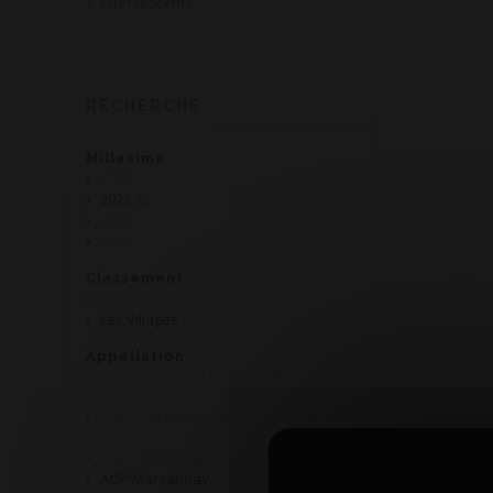
Effervescents
RECHERCHE
Millesime
2021
2022
2023
2024
Classement
Les Régionales
Les Villages
Appellation
AOP Bourgogne Hautes Côtes de
Beaune
AOP Bourgogne Hautes Côtes de
Nuits
AOP Crémant de Bourgogne
AOP Marsannay