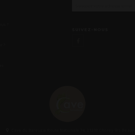
us ?
SUIVEZ-NOUS
r ?
es
Cave du Bareuzai Route Nationale 74, 21200 Chorey-lès-Beau