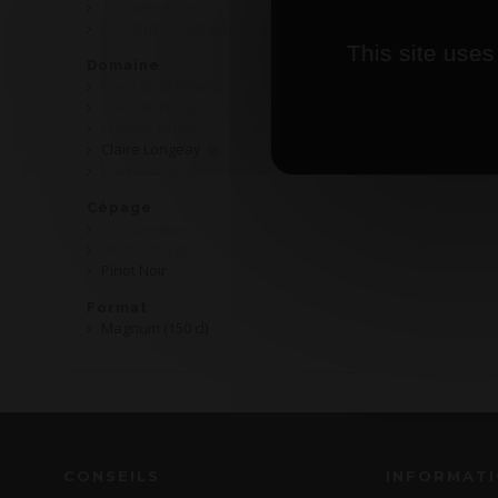
AOP Mercurey
AOP Nuits Saint Georges
This site uses
Domaine
Cave de Martailly
Cave de Nolay
Charles Guyot
Claire Longeay
Jean Dubuisson
Cépage
Chardonnay
Multi-Cépage
Pinot Noir
Format
Magnum (150 cl)
CONSEILS
INFORMAT