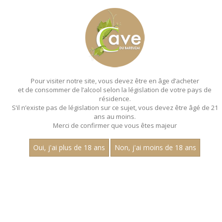
MENU
MON PANIER
Pour visiter notre site, vous devez être en âge d’acheter
et de consommer de l’alcool selon la législation de votre pays de
Accueil
- Millesime 2022 - Jean dubuisson - Chardonnay
résidence.
S’il n’existe pas de législation sur ce sujet, vous devez être âgé de 21
MAGNUMS - MILLESIME 2022 - JEAN
ans au moins.
DUBUISSON - CHARDONNAY
Merci de confirmer que vous êtes majeur
Toutes nos références de magnums.
Oui, j'ai plus de 18 ans
Non, j'ai moins de 18 ans
Nom
1
30