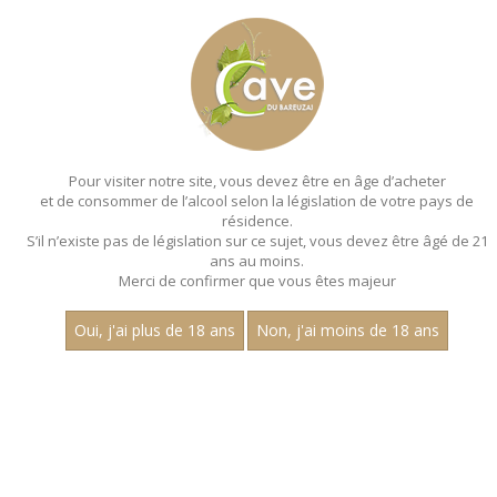
MENU
MON PANIER
Pour visiter notre site, vous devez être en âge d’acheter
et de consommer de l’alcool selon la législation de votre pays de
Accueil
- Millesime 2022 - Jean
dubuisson - Chardonnay - Magnum 150 cl
résidence.
S’il n’existe pas de législation sur ce sujet, vous devez être âgé de 21
MAGNUMS - MILLESIME 2022 - JEAN
ans au moins.
Merci de confirmer que vous êtes majeur
DUBUISSON - CHARDONNAY - MAGNUM
150 CL
Oui, j'ai plus de 18 ans
Non, j'ai moins de 18 ans
Toutes nos références de magnums.
Nom
1
30