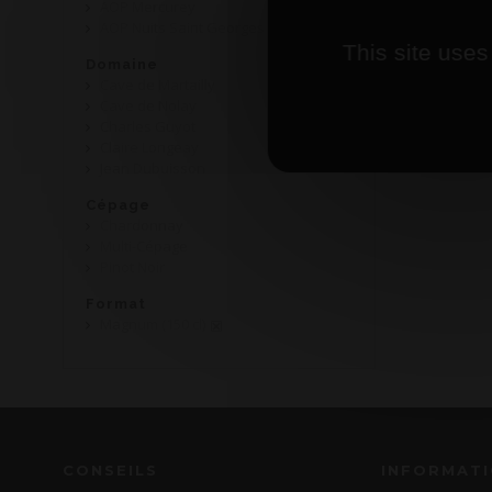
AOP Mercurey
AOP Nuits Saint Georges
This site uses
Domaine
Cave de Martailly
Cave de Nolay
Charles Guyot
Claire Longeay
Jean Dubuisson
Cépage
Chardonnay
Multi-Cépage
Pinot Noir
Format
Magnum (150 cl)
CONSEILS
INFORMAT