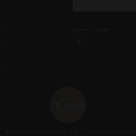
us ?
SUIVEZ-NOUS
r ?
es
Cave du Bareuzai Route Nationale 74, 21200 Chorey-lès-Beau