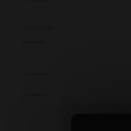
Effervescents
RECHERCHE
Millesime
2021
2022
2023
2024
Classement
Les Régionales
Les Villages
Appellation
AOP Bourgogne Hautes Côtes de
Beaune
AOP Bourgogne Hautes Côtes de
Nuits
AOP Crémant de Bourgogne
AOP Marsannay