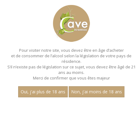
MENU
MON PANIER
Pour visiter notre site, vous devez être en âge d’acheter
et de consommer de l’alcool selon la législation de votre pays de
Accueil
- Millesime 2022 - Les villages - Aop marsannay - Claire
longeay
résidence.
S’il n’existe pas de législation sur ce sujet, vous devez être âgé de 21
MAGNUMS - MILLESIME 2022 - LES
ans au moins.
Merci de confirmer que vous êtes majeur
VILLAGES - AOP MARSANNAY - CLAIRE
LONGEAY
Oui, j'ai plus de 18 ans
Non, j'ai moins de 18 ans
Toutes nos références de magnums.
Prix
1
15