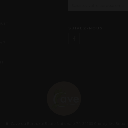
us ?
SUIVEZ-NOUS
r ?
es
Cave du Bareuzai Route Nationale 74, 21200 Chorey-lès-Beau