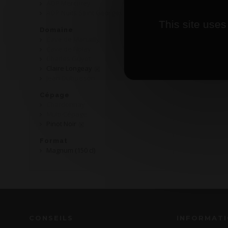
AOP Mercurey
AOP Nuits Saint Georges
This site uses
Domaine
Cave de Martailly
Cave de Nolay
Charles Guyot
Claire Longeay
Jean Dubuisson
Cépage
Chardonnay
Multi-Cépage
Pinot Noir
Format
Magnum (150 cl)
CONSEILS
INFORMAT