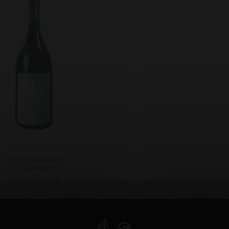
AOP Marsannay
Magnum (150 cl)
2022 - Claire Longeay
Prix : 61,50 €