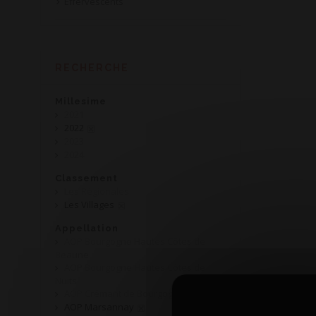
Effervescents
RECHERCHE
Millesime
2021
2022
2023
2024
Classement
Les Régionales
Les Villages
Appellation
AOP Bourgogne Hautes Côtes de
Beaune
AOP Bourgogne Hautes Côtes de
Nuits
AOP Crémant de Bourgogne
AOP Marsannay