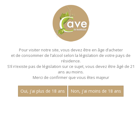
MENU
MON PANIER
Pour visiter notre site, vous devez être en âge d’acheter
et de consommer de l’alcool selon la législation de votre pays de
Accueil
- Millesime 2022 - Les villages - Aop marsannay - Pinot
noir
résidence.
S’il n’existe pas de législation sur ce sujet, vous devez être âgé de 21
MAGNUMS - MILLESIME 2022 - LES
ans au moins.
Merci de confirmer que vous êtes majeur
VILLAGES - AOP MARSANNAY - PINOT
NOIR
Oui, j'ai plus de 18 ans
Non, j'ai moins de 18 ans
Toutes nos références de magnums.
Prix
1
15