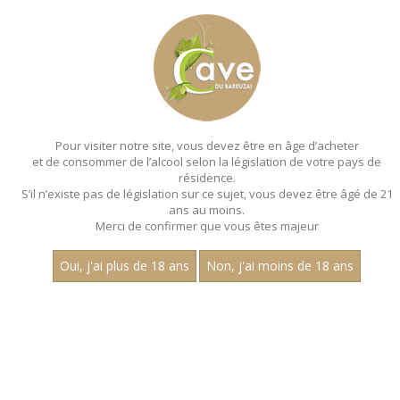
MENU
MON PANIER
Pour visiter notre site, vous devez être en âge d’acheter
et de consommer de l’alcool selon la législation de votre pays de
Accueil
- Millesime 2022 - Les villages - Aop
mercurey - Chardonnay
résidence.
S’il n’existe pas de législation sur ce sujet, vous devez être âgé de 21
MAGNUMS - MILLESIME 2022 - LES
ans au moins.
Merci de confirmer que vous êtes majeur
VILLAGES - AOP
MERCUREY - CHARDONNAY
Oui, j'ai plus de 18 ans
Non, j'ai moins de 18 ans
Toutes nos références de magnums.
Nom
1
30