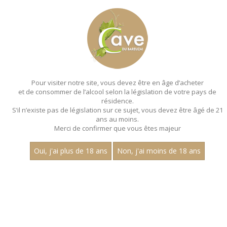
MENU
MON PANIER
Pour visiter notre site, vous devez être en âge d’acheter
et de consommer de l’alcool selon la législation de votre pays de
Accueil
- Millesime 2022 - Les villages - Claire longeay
résidence.
S’il n’existe pas de législation sur ce sujet, vous devez être âgé de 21
MAGNUMS - MILLESIME 2022 - LES
ans au moins.
VILLAGES - CLAIRE LONGEAY
Merci de confirmer que vous êtes majeur
Toutes nos références de magnums.
Oui, j'ai plus de 18 ans
Non, j'ai moins de 18 ans
Nom
1
30