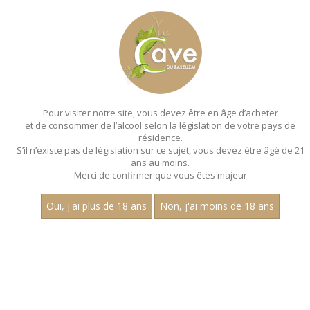
MENU
MON PANIER
Pour visiter notre site, vous devez être en âge d’acheter
et de consommer de l’alcool selon la législation de votre pays de
Accueil
- Millesime 2022 - Les villages - Claire longeay - Magnum
150 cl
résidence.
S’il n’existe pas de législation sur ce sujet, vous devez être âgé de 21
MAGNUMS - MILLESIME 2022 - LES
ans au moins.
Merci de confirmer que vous êtes majeur
VILLAGES - CLAIRE
LONGEAY - MAGNUM 150 CL
Oui, j'ai plus de 18 ans
Non, j'ai moins de 18 ans
Toutes nos références de magnums.
Nom
1
30