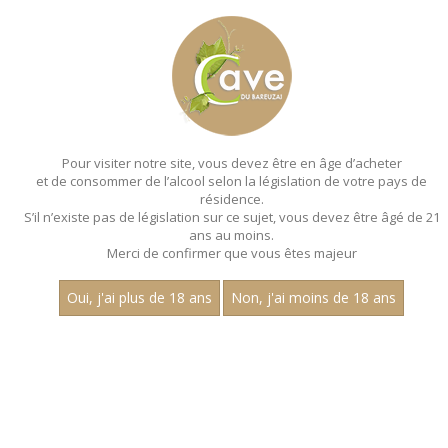
MENU
MON PANIER
Pour visiter notre site, vous devez être en âge d’acheter
et de consommer de l’alcool selon la législation de votre pays de
Accueil
- Millesime 2022 - Les villages - Claire longeay - Magnum
150 cl
résidence.
S’il n’existe pas de législation sur ce sujet, vous devez être âgé de 21
MAGNUMS - MILLESIME 2022 - LES
ans au moins.
Merci de confirmer que vous êtes majeur
VILLAGES - CLAIRE
LONGEAY - MAGNUM 150 CL
Oui, j'ai plus de 18 ans
Non, j'ai moins de 18 ans
Toutes nos références de magnums.
Nom
1
30