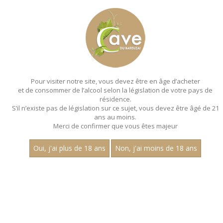
MENU
MON PANIER
Pour visiter notre site, vous devez être en âge d’acheter
et de consommer de l’alcool selon la législation de votre pays de
Accueil
- Millesime 2022 - Les villages - Jean dubuisson
résidence.
S’il n’existe pas de législation sur ce sujet, vous devez être âgé de 21
MAGNUMS - MILLESIME 2022 - LES
ans au moins.
VILLAGES - JEAN DUBUISSON
Merci de confirmer que vous êtes majeur
Toutes nos références de magnums.
Oui, j'ai plus de 18 ans
Non, j'ai moins de 18 ans
Prix
1
15