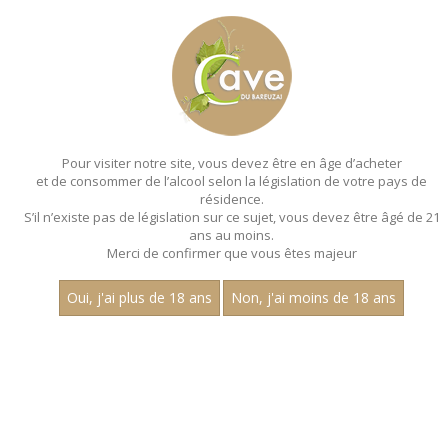
MENU
MON PANIER
Pour visiter notre site, vous devez être en âge d’acheter
et de consommer de l’alcool selon la législation de votre pays de
Accueil
- Millesime 2022 - Les villages - Jean
dubuisson - Chardonnay
résidence.
S’il n’existe pas de législation sur ce sujet, vous devez être âgé de 21
MAGNUMS - MILLESIME 2022 - LES
ans au moins.
Merci de confirmer que vous êtes majeur
VILLAGES - JEAN
DUBUISSON - CHARDONNAY
Oui, j'ai plus de 18 ans
Non, j'ai moins de 18 ans
Toutes nos références de magnums.
Nom
1
30