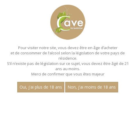
MENU
MON PANIER
Pour visiter notre site, vous devez être en âge d’acheter
et de consommer de l’alcool selon la législation de votre pays de
Accueil
- Millesime 2022 - Les villages - Jean
dubuisson - Magnum 150 cl
résidence.
S’il n’existe pas de législation sur ce sujet, vous devez être âgé de 21
MAGNUMS - MILLESIME 2022 - LES
ans au moins.
Merci de confirmer que vous êtes majeur
VILLAGES - JEAN
DUBUISSON - MAGNUM 150 CL
Oui, j'ai plus de 18 ans
Non, j'ai moins de 18 ans
Toutes nos références de magnums.
Nom
1
30