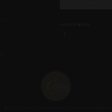
us ?
SUIVEZ-NOUS
r ?
es
Cave du Bareuzai Route Nationale 74, 21200 Chorey-lès-Beau