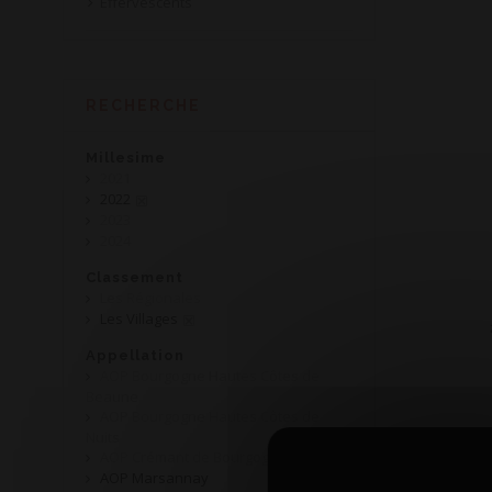
Effervescents
RECHERCHE
Millesime
2021
2022
2023
2024
Classement
Les Régionales
Les Villages
Appellation
AOP Bourgogne Hautes Côtes de
Beaune
AOP Bourgogne Hautes Côtes de
Nuits
AOP Crémant de Bourgogne
AOP Marsannay