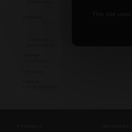
AOP Mercurey
AOP Nuits Saint Georges
This site uses
Domaine
Cave de Martailly
Cave de Nolay
Charles Guyot
Claire Longeay
Jean Dubuisson
Cépage
Chardonnay
Multi-Cépage
Pinot Noir
Format
Magnum (150 cl)
CONSEILS
INFORMAT