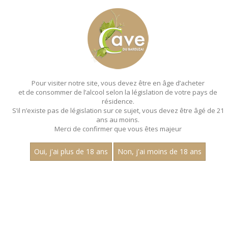
MENU
MON PANIER
Pour visiter notre site, vous devez être en âge d’acheter
et de consommer de l’alcool selon la législation de votre pays de
Accueil
- Millesime 2022 - Les villages - Pinot noir - Magnum 150
cl
résidence.
S’il n’existe pas de législation sur ce sujet, vous devez être âgé de 21
MAGNUMS - MILLESIME 2022 - LES
ans au moins.
Merci de confirmer que vous êtes majeur
VILLAGES - PINOT NOIR - MAGNUM 150
CL
Oui, j'ai plus de 18 ans
Non, j'ai moins de 18 ans
Toutes nos références de magnums.
Nom
1
15