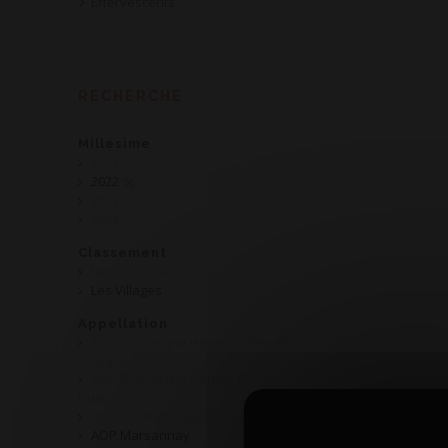
Effervescents
RECHERCHE
Millesime
2021
2022
2023
2024
Classement
Les Régionales
Les Villages
Appellation
AOP Bourgogne Hautes Côtes de
Beaune
AOP Bourgogne Hautes Côtes de
Nuits
AOP Crémant de Bourgogne
AOP Marsannay