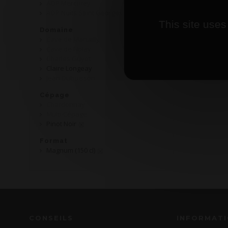
AOP Mercurey
AOP Nuits Saint Georges
This site uses
Domaine
Cave de Martailly
Cave de Nolay
Charles Guyot
Claire Longeay
Jean Dubuisson
Cépage
Chardonnay
Multi-Cépage
Pinot Noir
Format
Magnum (150 cl)
CONSEILS
INFORMAT