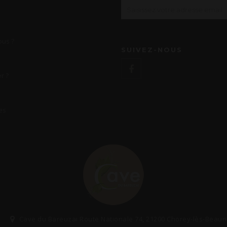
us ?
SUIVEZ-NOUS
r ?
es
Cave du Bareuzai Route Nationale 74, 21200 Chorey-lès-Beau