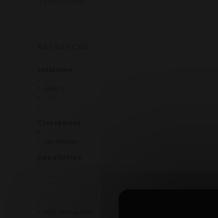
Effervescents
RECHERCHE
Millesime
2021
2022
2023
2024
Classement
Les Régionales
Les Villages
Appellation
AOP Bourgogne Hautes Côtes de
Beaune
AOP Bourgogne Hautes Côtes de
Nuits
AOP Crémant de Bourgogne
AOP Marsannay