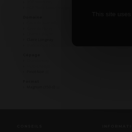
AOP Mercurey
AOP Nuits Saint Georges
This site uses
Domaine
Cave de Martailly
Cave de Nolay
Charles Guyot
Claire Longeay
Jean Dubuisson
Cépage
Chardonnay
Multi-Cépage
Pinot Noir
Format
Magnum (150 cl)
CONSEILS
INFORMAT