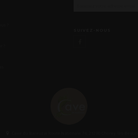
us ?
SUIVEZ-NOUS
r ?
es
Cave du Bareuzai Route Nationale 74, 21200 Chorey-lès-Beau