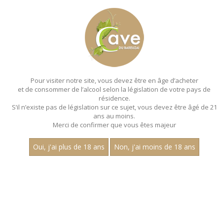
MENU
MON PANIER
Pour visiter notre site, vous devez être en âge d’acheter
et de consommer de l’alcool selon la législation de votre pays de
Accueil
- Millesime 2023 - Les villages - Aop marsannay - Claire
longeay - Magnum 150 cl
résidence.
S’il n’existe pas de législation sur ce sujet, vous devez être âgé de 21
MAGNUMS - MILLESIME 2023 - LES
ans au moins.
Merci de confirmer que vous êtes majeur
VILLAGES - AOP MARSANNAY - CLAIRE
LONGEAY - MAGNUM 150 CL
Oui, j'ai plus de 18 ans
Non, j'ai moins de 18 ans
Toutes nos références de magnums.
Prix
1
15