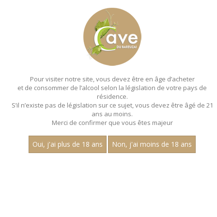
MENU
MON PANIER
Pour visiter notre site, vous devez être en âge d’acheter
et de consommer de l’alcool selon la législation de votre pays de
Accueil
- Millesime 2023 - Les villages - Claire longeay - Pinot
noir
résidence.
S’il n’existe pas de législation sur ce sujet, vous devez être âgé de 21
MAGNUMS - MILLESIME 2023 - LES
ans au moins.
Merci de confirmer que vous êtes majeur
VILLAGES - CLAIRE LONGEAY - PINOT
NOIR
Oui, j'ai plus de 18 ans
Non, j'ai moins de 18 ans
Toutes nos références de magnums.
Prix
1
15