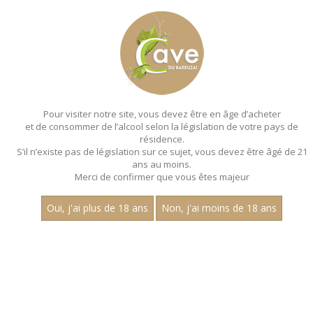
MENU
MON PANIER
Pour visiter notre site, vous devez être en âge d’acheter
et de consommer de l’alcool selon la législation de votre pays de
Accueil
- Millesime 2023 - Les villages - Magnum 150 cl
résidence.
S’il n’existe pas de législation sur ce sujet, vous devez être âgé de 21
MAGNUMS - MILLESIME 2023 - LES
ans au moins.
VILLAGES - MAGNUM 150 CL
Merci de confirmer que vous êtes majeur
Toutes nos références de magnums.
Oui, j'ai plus de 18 ans
Non, j'ai moins de 18 ans
Prix
1
15