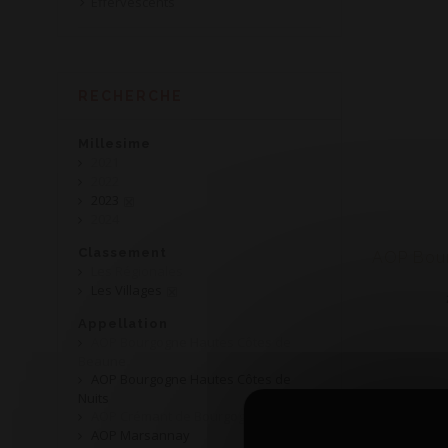
Effervescents
RECHERCHE
Millesime
2021
2022
2023
2024
Classement
Les Régionales
Les Villages
Appellation
AOP Bourgogne Hautes Côtes de
Beaune
AOP Bourgogne Hautes Côtes de
Nuits
AOP Crémant de Bourgogne
AOP Marsannay