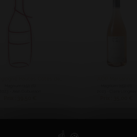
AOP Marsannay
AOP Bourgogne Hautes Côtes de Nuits
Magnum (150 cl)
Magnum (150 cl)
2023 - Jean Dubuisson
2023 - Claire Longeay
Prix : 39,50 €
Prix : 35,00 €