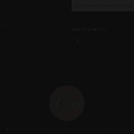
us ?
SUIVEZ-NOUS
r ?
es
Cave du Bareuzai Route Nationale 74, 21200 Chorey-lès-Beau