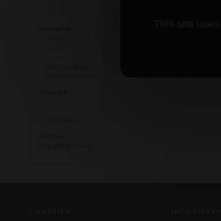
AOP Mercurey
AOP Nuits Saint Georges
This site uses
Domaine
Cave de Martailly
Cave de Nolay
Charles Guyot
Claire Longeay
Jean Dubuisson
Cépage
Chardonnay
Multi-Cépage
Pinot Noir
Format
Magnum (150 cl)
CONSEILS
INFORMAT