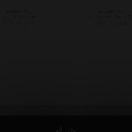
AOP Saint Romain
AOP Saint Romai
Bouteille (75 cl)
Bouteille (75 cl)
2023 - Robert Monnot
2021 - Domaine Barolet Pe
Prix : 31,50 €
Prix : 29,50 €