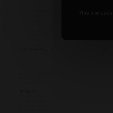
AOP Mercurey
AOP Meursault
AOP Meursault 1er cru
This site uses
AOP Montagny
AOP Monthélie
AOP Mâcon Villages
AOP Pernand-Vergelesses
AOP Petit Chablis
AOP Rully
AOP Saint Aubin
AOP Saint Romain
AOP Saint Véran
AOP Santenay
AOP Savigny-les-Beaune
AOP Viré Clessé
Corton Charlemagne Grand Cru
Mâcon-Lugny
Pouilly Fuissé 1er Cru
Domaine
Cave de Martailly
Cave de Nolay
Charles Guyot
Château de Chemilly