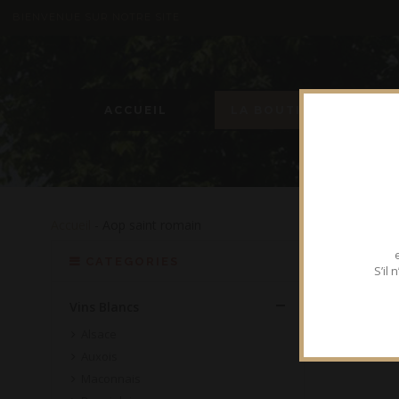
BIENVENUE SUR NOTRE SITE
ACCUEIL
LA BOUTIQUE
Accueil
- Aop saint romain
CATEGORIES
S’il
Vins Blancs
Alsace
Auxois
Maconnais