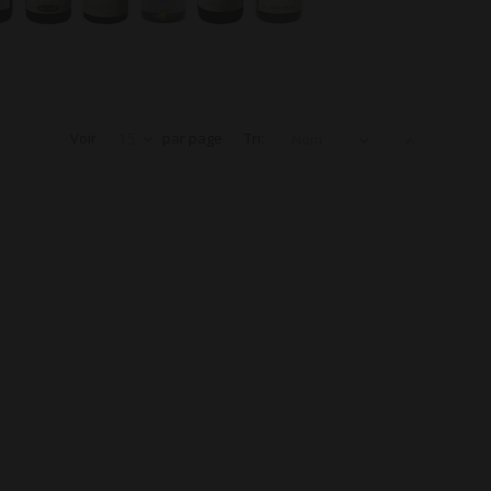
Voir
15
par page
Tri:
Nom