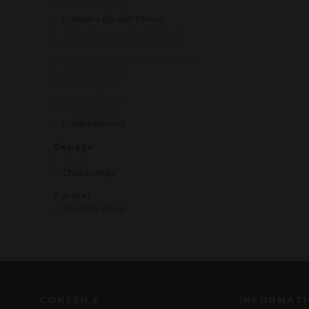
Claire Longeay
Domaine Barolet Pernot
Domaine Gueugnon Rémond
Domaine Jonathan Bonvalot
Domaine des Petits Champs Lins
Jean Dubuisson
Joly Père et Fils
Maison Chanzy
Paul Dubettier
Robert Monnot
Cépage
Aligoté
Chardonnay
Format
Bouteille (75 cl)
CONSEILS
INFORMAT