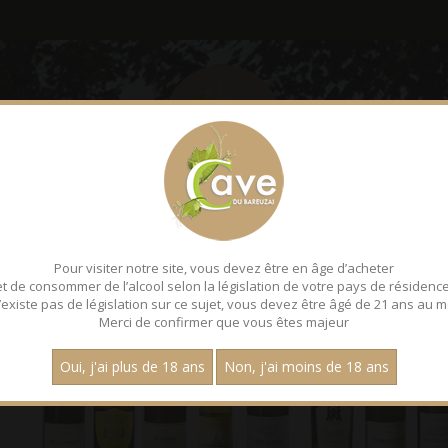
LE BAREUZAI
DÉGUSTATI
Pour visiter notre site, vous devez être en âge d’acheter
et de consommer de l’alcool selon la législation de votre pays de résidence
 n’existe pas de législation sur ce sujet, vous devez être âgé de 21 ans au m
Merci de confirmer que vous êtes majeur
Oui, j'ai plus de 18 ans
Non, j'ai moins de 18 ans