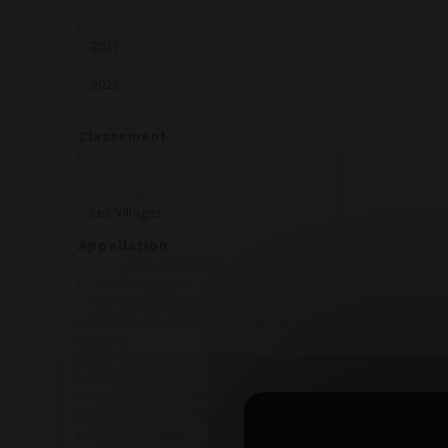
2019
2020
2021
2022
2023
2024
Classement
Les Grands Crus
Les Premiers Crus
Les Régionales
Les Villages
Appellation
AOP Auxey-Duresses
AOP Bourgogne
AOP Bourgogne Aligoté
AOP Bourgogne Hautes Côtes de
Beaune
AOP Bouzeron
AOP Chablis
AOP Chassagne Montrachet
AOP Chorey Les Beaune
AOP Maranges