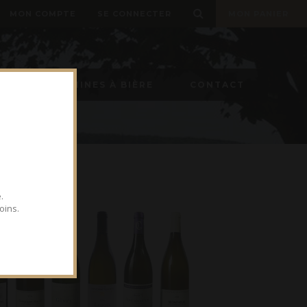
MON COMPTE
SE CONNECTER
MON PANIER
ON
MACHINES À BIÈRE
CONTACT
.
oins.