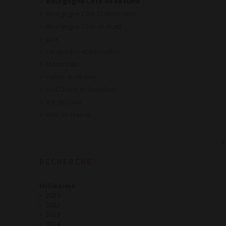
Bourgogne Côte de Beaune
Bourgogne Côte Chalonnaise
Bourgogne Côte de Nuits
Jura
Languedoc et Roussillon
Maconnais
Vallée du Rhône
Sud Ouest et Bordelais
Val de Loire
Vins de France
2
RECHERCHE
Millesime
2021
2022
2023
2024