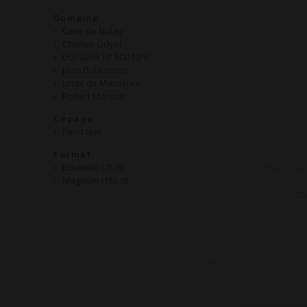
Domaine
Cave de Nolay
Charles Guyot
Domaine J-P Maldant
Jean Dubuisson
Louis de Maizières
Robert Monnot
Cépage
Pinot Noir
Format
AOP Co
Bouteille (75 cl)
Magnum (150 cl)
20