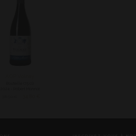
AOP Volnay
Bouteille (75 cl)
2024 - Robert Monnot
34,80 €
38,50 €
IONS
INSCRIVEZ-VOUS À NO