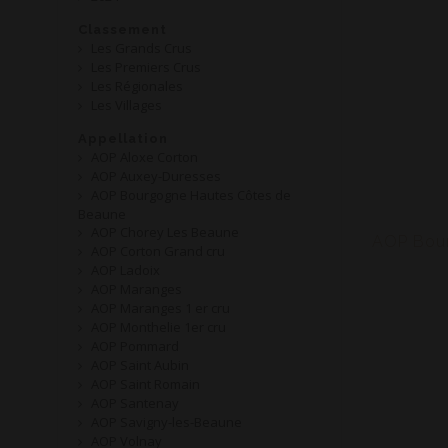
Classement
Les Grands Crus
Les Premiers Crus
Les Régionales
Les Villages
Appellation
AOP Aloxe Corton
AOP Auxey-Duresses
AOP Bourgogne Hautes Côtes de
Beaune
AOP Chorey Les Beaune
AOP Corton Grand cru
AOP Ladoix
AOP Maranges
AOP Maranges 1 er cru
AOP Monthelie 1er cru
AOP Pommard
AOP Saint Aubin
AOP Saint Romain
AOP Santenay
AOP Savigny-les-Beaune
AOP Volnay