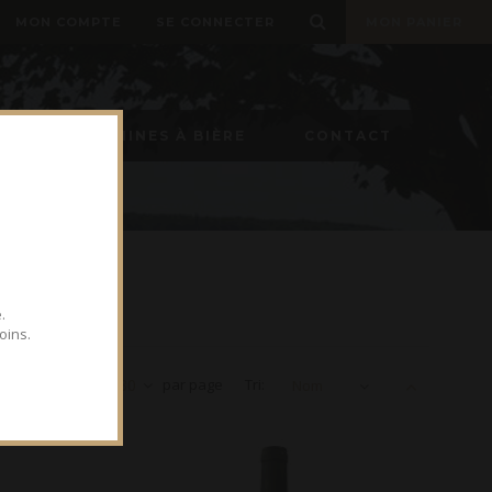
MON COMPTE
SE CONNECTER
MON PANIER
ON
MACHINES À BIÈRE
CONTACT
.
oins.
Voir
30
par page
Tri:
Nom