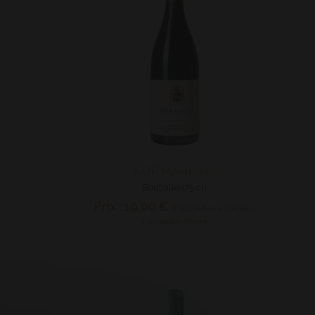
AOP Maranges
Bouteille (75 cl)
n
Prix :
19,00 €
6 bouteilles achetées,
1 bouteille offerte