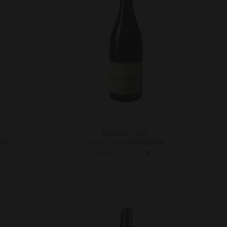
AOP Auxey Duresses
AOP Aloxe Corton 1er Cru Les Valozières
Bouteille (75 cl)
ant
2022 - Louis de Maizières
Prix : 22,50 €