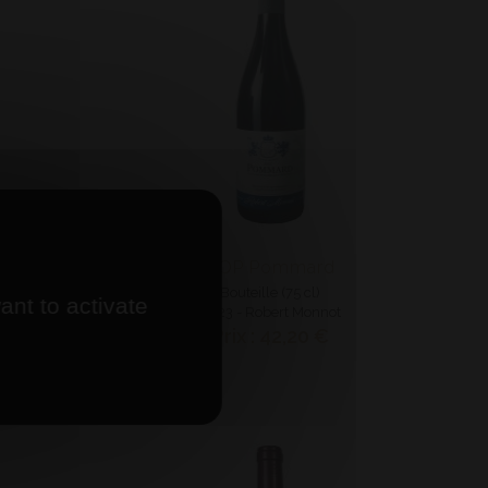
s Riottes
AOP Pommard
Bouteille (75 cl)
ant to activate
2023 - Robert Monnot
Prix : 42,20 €