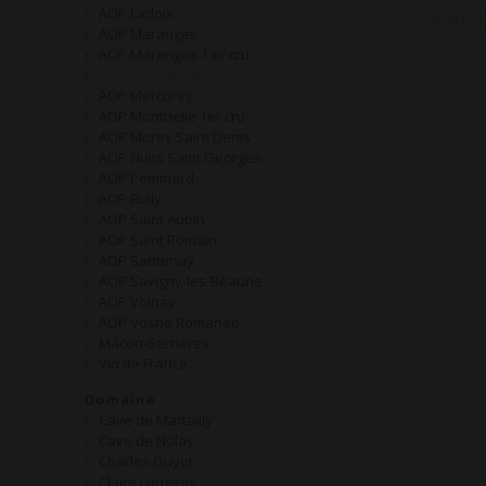
AOP Ladoix
AOP Maranges
AOP Maranges 1 er cru
AOP Marsannay
AOP Mercurey
AOP Monthelie 1er cru
AOP Morey Saint Denis
AOP Nuits Saint Georges
AOP Pommard
AOP Rully
AOP Saint Aubin
AOP Saint Romain
AOP Santenay
AOP Savigny-les-Beaune
AOP Volnay
AOP Vosne Romanée
Mâcon-Serrières
Vin de France
Domaine
Cave de Martailly
Cave de Nolay
Charles Guyot
Claire Longeay