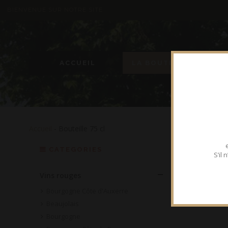
BIENVENUE SUR NOTRE SITE
ACCUEIL
LA BOUTIQUE
Accueil
- Bouteille 75 cl
CATEGORIES
S’il
Vins rouges
Bourgogne Côte d'Auxerre
Beaujolais
Bourgogne