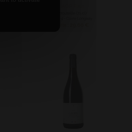
gnons
AOP Fixin
Bouteille (75 cl)
2024 - Claire Longeay
Prix : 29,60 €