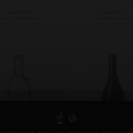
AOP Chénas HVE
AOP Chorey Les Be
Bouteille (75 cl)
Bouteille (75 cl)
2022 - Hubert Descours
2023 - Jean Dubuisso
Prix : 12,60 €
Prix : 22,90 €
 cookies and gives you control over what you w