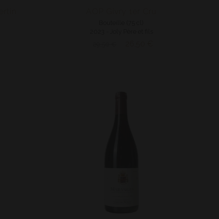
rtin
AOP Givry 1er Cru
Bouteille (75 cl)
2023 - Joly Père et fils
26,50 €
29,50 €