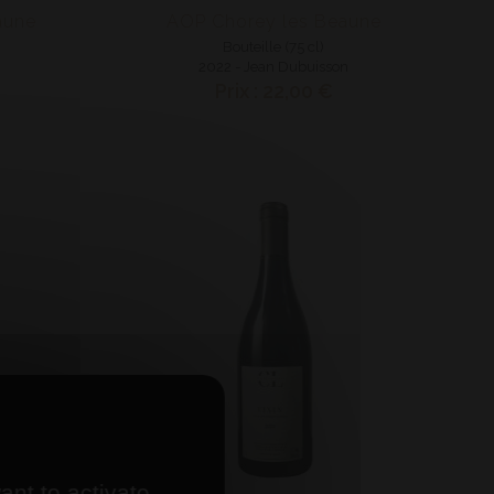
aune
AOP Chorey les Beaune
Bouteille (75 cl)
n
2022 - Jean Dubuisson
Prix : 22,00 €
ant to activate