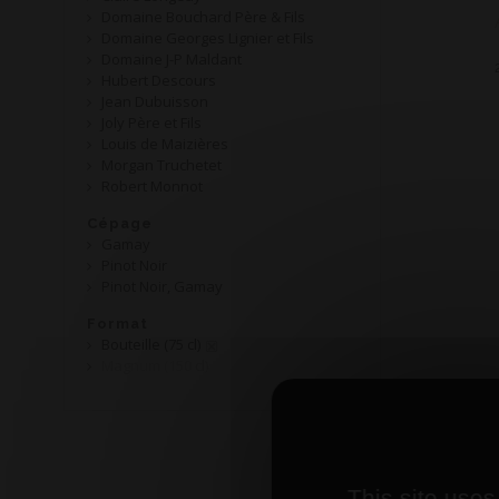
Domaine Bouchard Père & Fils
Domaine Georges Lignier et Fils
Domaine J-P Maldant
Hubert Descours
Jean Dubuisson
Joly Père et Fils
Louis de Maizières
Morgan Truchetet
Robert Monnot
Cépage
Gamay
Pinot Noir
Pinot Noir, Gamay
Format
Bouteille (75 cl)
Magnum (150 cl)
This site uses