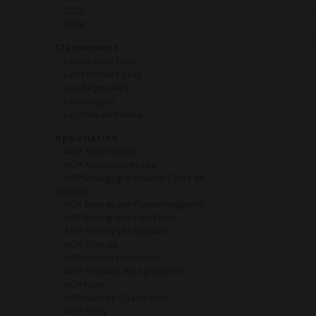
2023
2024
2
Classement
Les Grands Crus
Les Premiers Crus
Les Régionales
Les Villages
Les Vins de France
Appellation
AOP Aloxe Corton
AOP Auxey-Duresses
AOP Bourgogne Hautes Côtes de
Beaune
AOP Bourgogne Passetoutgrains
AOP Bourgogne Pinot Noir
AOP Chorey Les Beaune
AOP Chénas
AOP Corton Grand cru
AOP Coteaux Bourguignons
AOP Fixin
AOP Gevrey Chambertin
AOP Givry