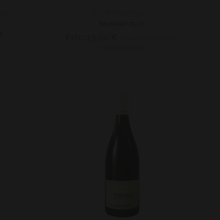
res
AOP Maranges
Bouteille (75 cl)
y
Prix :
19,00 €
6 bouteilles achetées,
1 bouteille offerte