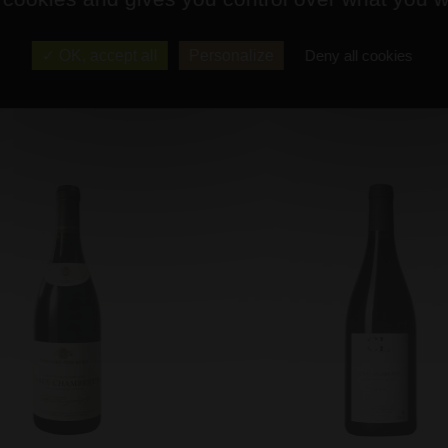
rton Maréchaudes rouge
AOP Coteaux Bourgui
Bouteille (75 cl)
Bouteille (75 cl)
OK, accept all
Personalize
Deny all cookies
23 - Domaine JP Maldant
2023 - Charles Guyot
Prix : 85,00 €
Prix : 9,50 €