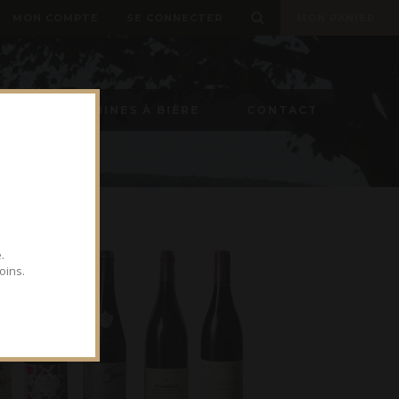
MON COMPTE
SE CONNECTER
MON PANIER
ON
MACHINES À BIÈRE
CONTACT
.
oins.