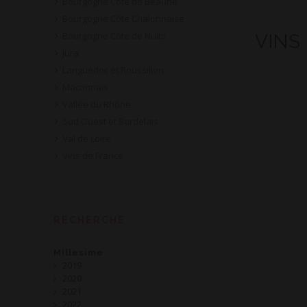
Bourgogne Côte de Beaune
Bourgogne Côte Chalonnaise
Bourgogne Côte de Nuits
VINS
Jura
Languedoc et Roussillon
Maconnais
Vallée du Rhône
Sud Ouest et Bordelais
Val de Loire
Vins de France
RECHERCHE
Millesime
2019
2020
2021
2022