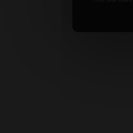
AOP Co
20