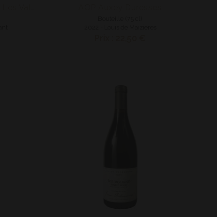
AOP Auxey Duresses
AOP Aloxe Corton 1er Cru Les Valozières
Bouteille (75 cl)
ant
2022 - Louis de Maizières
Prix : 22,50 €