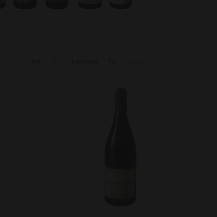
Voir
30
par page
Tri:
Nom