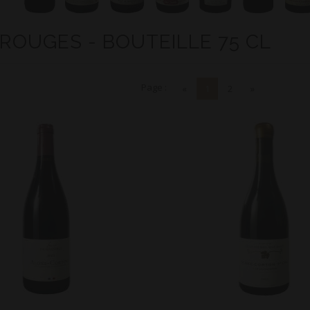
 ROUGES - BOUTEILLE 75 CL
Page :
«
1
2
»