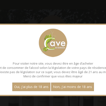
LE BAREUZAI
DÉGUSTATI
Pour visiter notre site, vous devez être en âge d’acheter
et de consommer de l’alcool selon la législation de votre pays de résidence
 n’existe pas de législation sur ce sujet, vous devez être âgé de 21 ans au m
Merci de confirmer que vous êtes majeur
Oui, j'ai plus de 18 ans
Non, j'ai moins de 18 ans