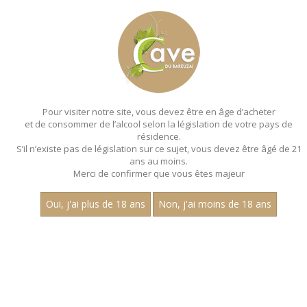
MENU
MON PANIER
Pour visiter notre site, vous devez être en âge d’acheter
et de consommer de l’alcool selon la législation de votre pays de
Accueil
- Joly pere et fils - Magnum 150 cl
résidence.
S’il n’existe pas de législation sur ce sujet, vous devez être âgé de 21
ans au moins.
Merci de confirmer que vous êtes majeur
Oui, j'ai plus de 18 ans
Non, j'ai moins de 18 ans
VINS ROUGES - JOLY PERE ET
FILS - MAGNUM 150 CL
Aucun résultat trouvé.