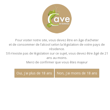
MENU
MON PANIER
Pour visiter notre site, vous devez être en âge d’acheter
et de consommer de l’alcool selon la législation de votre pays de
Accueil
- Les premiers crus - Aop saint aubin - Bouteille 75 cl
résidence.
S’il n’existe pas de législation sur ce sujet, vous devez être âgé de 21
ans au moins.
Merci de confirmer que vous êtes majeur
Oui, j'ai plus de 18 ans
Non, j'ai moins de 18 ans
VINS ROUGES - LES PREMIERS
CRUS - AOP SAINT AUBIN - BOUTEILLE
75 CL